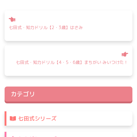
投
稿
七田式・知力ドリル【2・3歳】はさみ
ナ
ビ
ゲ
ー
シ
七田式・知力ドリル【4・5・6歳】まちがい みいつけた！
ョ
ン
カテゴリ
七田式シリーズ