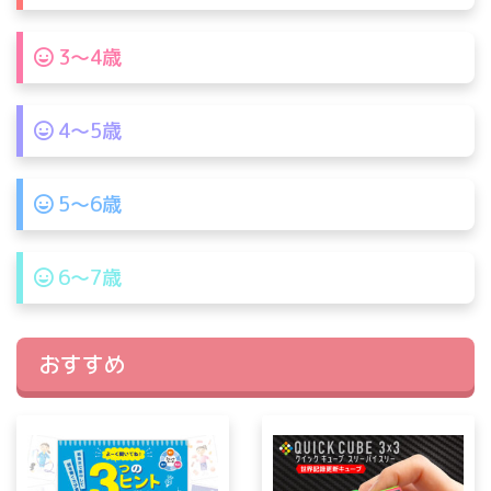
3〜4歳
4〜5歳
5〜6歳
6〜7歳
おすすめ