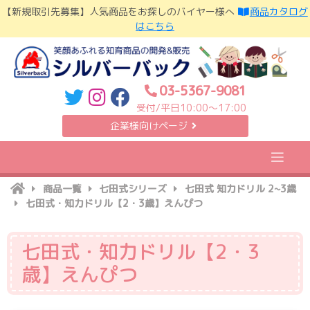
Skip
【新規取引先募集】人気商品をお探しのバイヤー様へ
商品カタログ
to
はこちら
content
03-5367-9081
受付/平日10:00〜17:00
企業様向けページ
商品一覧
七田式シリーズ
七田式 知力ドリル 2~3歳
七田式・知力ドリル【2・3歳】えんぴつ
七田式・知力ドリル【2・3
歳】えんぴつ