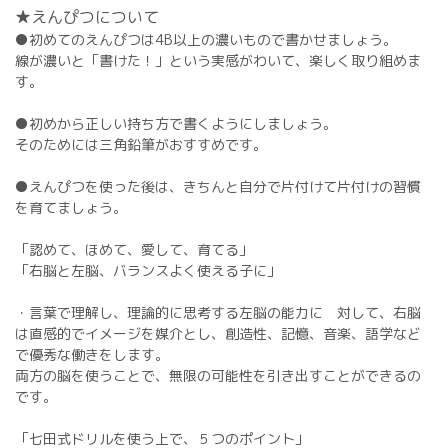
★えんぴつについて
●初めてのえんぴつは4B以上の濃いもので書かせましょう。
線が濃いと「書けた！」という実感がわいて、楽しく取り組めま
す。
●初めから正しい持ち方で書くようにしましょう。
そのためには三角鉛筆がおすすめです。
●えんぴつを使った後は、きちんと自分で片付けて片付けの習慣
を育てましょう。
「認めて、ほめて、愛して、育てる」
「右脳と左脳、バランスよく使える子に」
・言葉で理解し、理論的に思考する左脳の能力に 対して、右脳
は直感的でイメージを媒介とし、創造性、記憶、音楽、語学など
で優秀な働きをします。
両方の脳を使うことで、無限の可能性を引き出すことができるの
です。
「七田式ドリルを使う上で、５つのポイント」