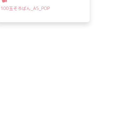
稿
100玉そろばん_A5_POP
ナ
ビ
ゲ
ー
シ
ョ
ン