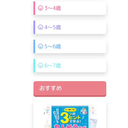
3〜4歳
4〜5歳
5〜6歳
6〜7歳
おすすめ