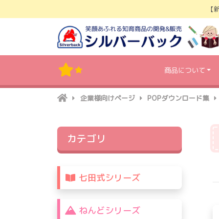
Skip
【
to
content
商品について
企業様向けページ
POPダウンロード集
カテゴリ
七田式シリーズ
ねんどシリーズ