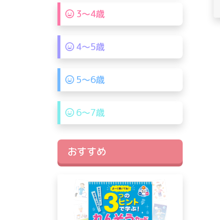
3〜4歳
4〜5歳
5〜6歳
6〜7歳
おすすめ