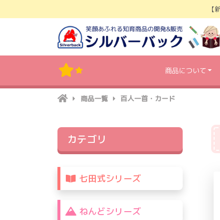
Skip
【
to
content
商品について
商品一覧
百人一首・カード
カテゴリ
七田式シリーズ
ねんどシリーズ