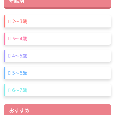
年齢別
2〜3歳
3〜4歳
4〜5歳
5〜6歳
6〜7歳
おすすめ