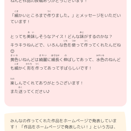
ねんど
作品
の
投稿
ありがとうございます！
こま
つく
「
細
かいところまで
作
りました。」とメッセージをいただい
ています！
おい
あじ
とっても
美味
しそうなアイス！どんな
味
がするのかな？
いろ
つか
つく
キラキラねんどで、いろんな
色
を
使
って
作
ってくれたんだね
😊
きいろ
きれい
ほそなが
の
みずいろ
黄色
いねんどは
綺麗
に
細長
く
伸
ばしてあって、
水色
のねんど
こま
かたち
つく
も
細
かく
形
を
作
ってあってすばらしいです！
たの
楽
しんでくれてありがとうございます！
おく
また
送
ってください♪
みんなの作ってくれた作品をホームページで発表していま
す！ 「作品をホームページで発表したい！」という方は、