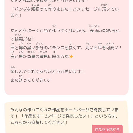
ねんど
作品
の
投稿
ありがとうございます！
がんば
つく
いただ
「パンダを
頑張
って
作
りました」とメッセージを
頂
いてい
ます！
つく
ひょうめん
ねんどをよーくこねて
作
ってくれたから、
表面
がなめらか
きれい
で
綺麗
だね！
め
はな
くろ
ぶぶん
よ
まる
みみ
かわい
目
と
鼻
の
黒
い
部分
のバランスも
良
くて、
丸
いお
耳
も
可愛
い！
しろ
くろ
はいけい
きいろ
は
白
と
黒
が
背景
の
黄色
に
映
えるね
たの
楽
しんでくれてありがとうございます！
おく
また
送
ってください♪
みんなの作ってくれた作品をホームページで発表していま
す！ 「作品をホームページで発表したい！」という方は、
こちらから投稿してください！
作品を投稿する