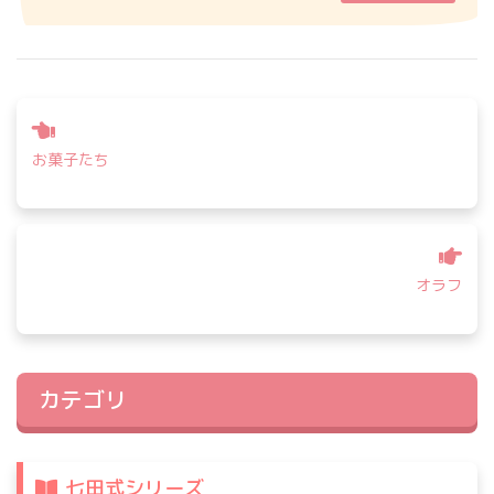
投
稿
お菓子たち
ナ
ビ
ゲ
ー
シ
オラフ
ョ
ン
カテゴリ
七田式シリーズ