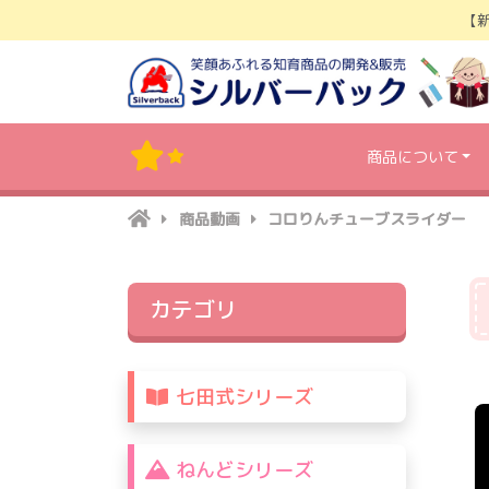
Skip
【
to
content
商品について
商品動画
コロりんチューブスライダー
カテゴリ
七田式シリーズ
ねんどシリーズ