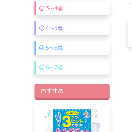
3〜4歳
4〜5歳
5〜6歳
6〜7歳
おすすめ