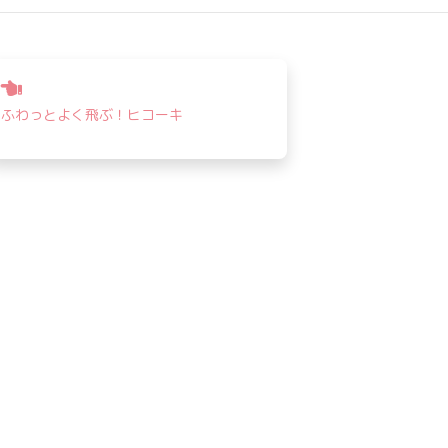
投
稿
ふわっとよく飛ぶ！ヒコーキ
ナ
ビ
ゲ
ー
シ
ョ
ン