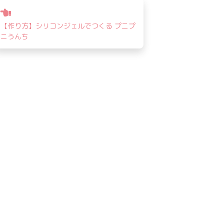
投
稿
【作り方】シリコンジェルでつくる プニプ
ナ
ニうんち
ビ
ゲ
ー
シ
ョ
ン