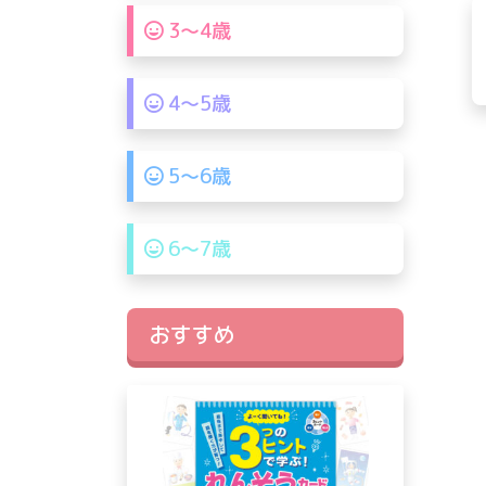
3〜4歳
4〜5歳
5〜6歳
6〜7歳
おすすめ