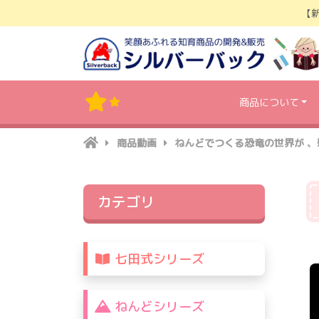
Skip
【
to
content
商品について
商品動画
ねんどでつくる恐竜の世界が 
カテゴリ
七田式シリーズ
ねんどシリーズ