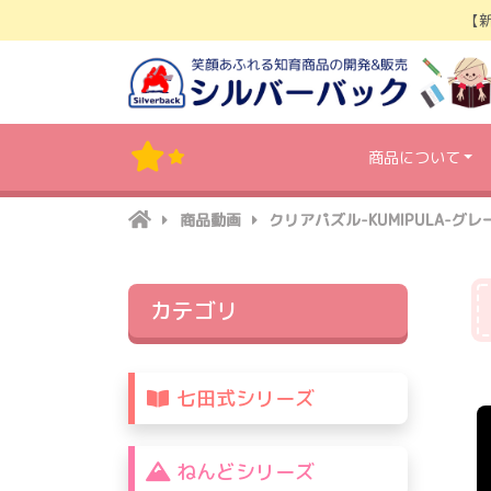
Skip
【
to
content
商品について
商品動画
クリアパズル-KUMIPULA-グ
カテゴリ
七田式シリーズ
ねんどシリーズ