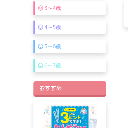
3〜4歳
4〜5歳
5〜6歳
6〜7歳
おすすめ