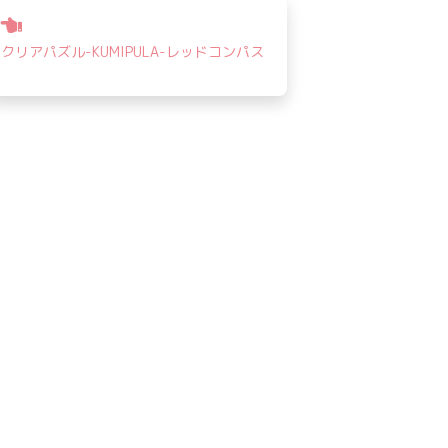
投
稿
クリアパズル-KUMIPULA-レッドコンパス
ナ
ビ
ゲ
ー
シ
ョ
ン