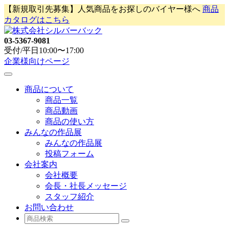
Skip
【新規取引先募集】人気商品をお探しのバイヤー様へ
商品
to
カタログはこちら
content
03-5367-9081
受付/平日10:00〜17:00
企業様向けページ
商品について
商品一覧
商品動画
商品の使い方
みんなの作品展
みんなの作品展
投稿フォーム
会社案内
会社概要
会長・社長メッセージ
スタッフ紹介
お問い合わせ