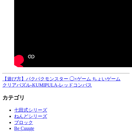
【遊び方】パクパクモンスター ◯×ゲーム ちょいゲーム
投
クリアパズル-KUMIPULA-レッドコンパス
稿
カテゴリ
ナ
ビ
七田式シリーズ
ねんどシリーズ
ゲ
ブロック
ー
Be Cuuute