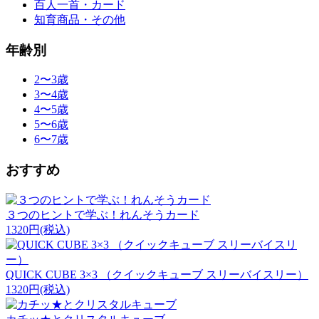
百人一首・カード
シ
知育商品・その他
ョ
年齢別
ン
2〜3歳
3〜4歳
4〜5歳
5〜6歳
6〜7歳
おすすめ
３つのヒントで学ぶ！れんそうカード
1320円
(税込)
QUICK CUBE 3×3 （クイックキューブ スリーバイスリー）
1320円
(税込)