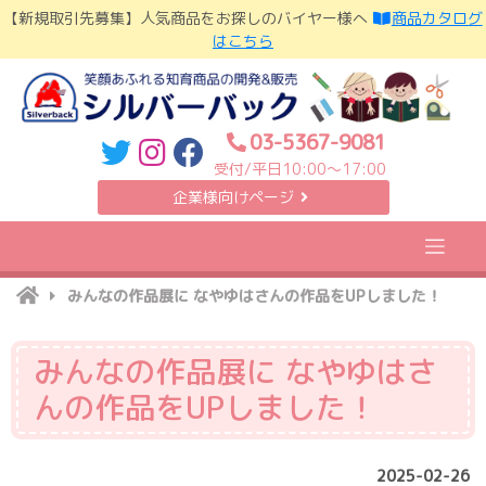
Skip
【新規取引先募集】人気商品をお探しのバイヤー様へ
商品カタログ
to
はこちら
content
03-5367-9081
受付/平日10:00〜17:00
企業様向けページ
みんなの作品展に なやゆはさんの作品をUPしました！
みんなの作品展に なやゆはさ
んの作品をUPしました！
2025-02-26