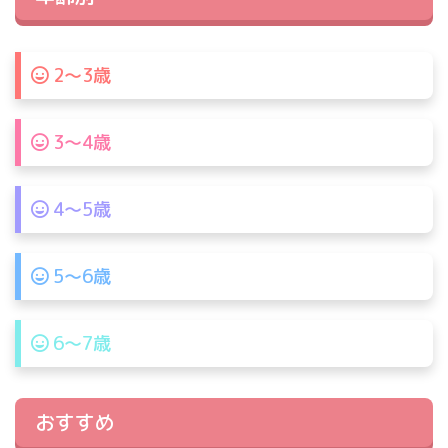
2〜3歳
3〜4歳
4〜5歳
5〜6歳
6〜7歳
おすすめ