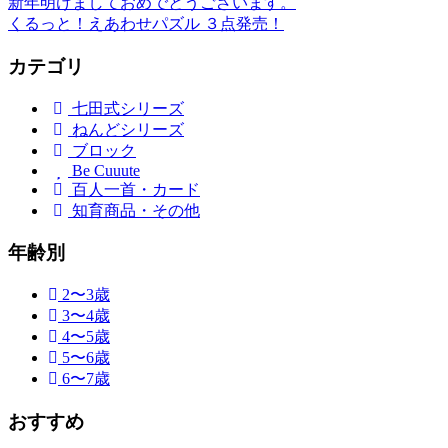
新年明けましておめでとうございます。
投
くるっと！えあわせパズル ３点発売！
稿
カテゴリ
ナ
ビ
七田式シリーズ
ねんどシリーズ
ゲ
ブロック
ー
Be Cuuute
百人一首・カード
シ
知育商品・その他
ョ
年齢別
ン
2〜3歳
3〜4歳
4〜5歳
5〜6歳
6〜7歳
おすすめ