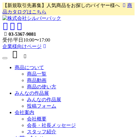
Skip
【新規取引先募集】人気商品をお探しのバイヤー様へ
商
to
品カタログはこちら
content
03-5367-9081
受付/平日10:00〜17:00
企業様向けページ
商品について
商品一覧
商品動画
商品の使い方
みんなの作品展
みんなの作品展
投稿フォーム
会社案内
会社概要
会長・社長メッセージ
スタッフ紹介