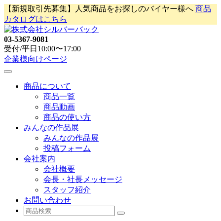
Skip
【新規取引先募集】人気商品をお探しのバイヤー様へ
商品
to
カタログはこちら
content
03-5367-9081
受付/平日10:00〜17:00
企業様向けページ
商品について
商品一覧
商品動画
商品の使い方
みんなの作品展
みんなの作品展
投稿フォーム
会社案内
会社概要
会長・社長メッセージ
スタッフ紹介
お問い合わせ