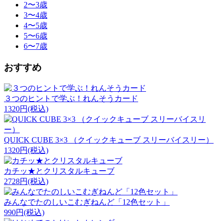
2〜3歳
3〜4歳
4〜5歳
5〜6歳
6〜7歳
おすすめ
３つのヒントで学ぶ！れんそうカード
1320円
(税込)
QUICK CUBE 3×3 （クイックキューブ スリーバイスリー）
1320円
(税込)
カチッ★とクリスタルキューブ
2728円
(税込)
みんなでたのしいこむぎねんど「12色セット」
990円
(税込)