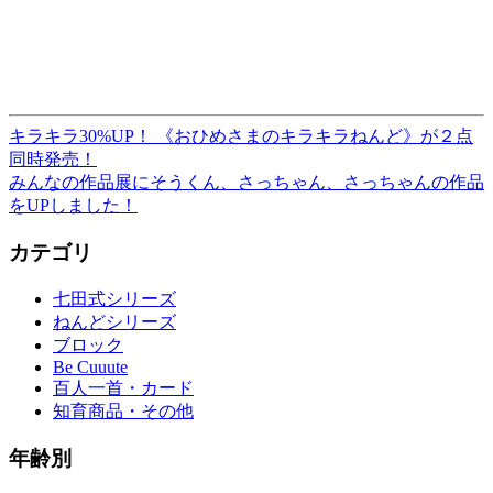
キラキラ30%UP！ 《おひめさまのキラキラねんど》が２点
投
同時発売！
稿
みんなの作品展にそうくん、さっちゃん、さっちゃんの作品
をUPしました！
ナ
ビ
カテゴリ
ゲ
七田式シリーズ
ー
ねんどシリーズ
ブロック
シ
Be Cuuute
ョ
百人一首・カード
知育商品・その他
ン
年齢別