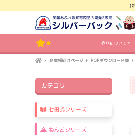
Skip
【
to
content
商品について
企業様向けページ
POPダウンロード集
カテゴリ
七田式シリーズ
ねんどシリーズ