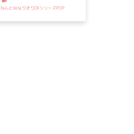
稿
ねんどdeなりきりDXシリーズPOP
ナ
ビ
ゲ
ー
シ
ョ
ン