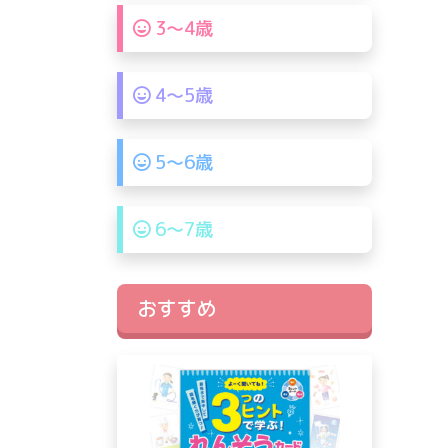
3〜4歳
4〜5歳
5〜6歳
6〜7歳
おすすめ