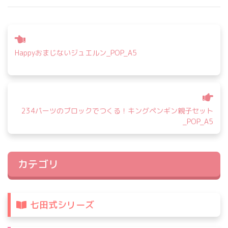
投
稿
Happyおまじないジュエルン_POP_A5
ナ
ビ
ゲ
ー
シ
234パーツのブロックでつくる！キングペンギン親子セット
_POP_A5
ョ
ン
カテゴリ
七田式シリーズ