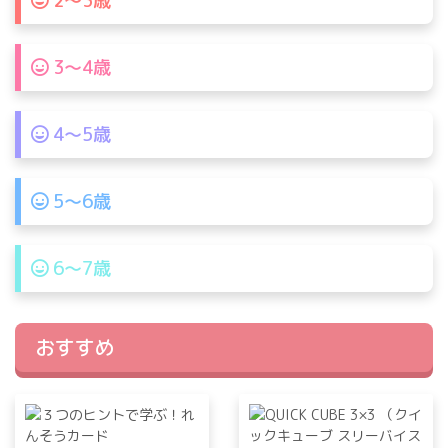
2〜3歳
3〜4歳
4〜5歳
5〜6歳
6〜7歳
おすすめ