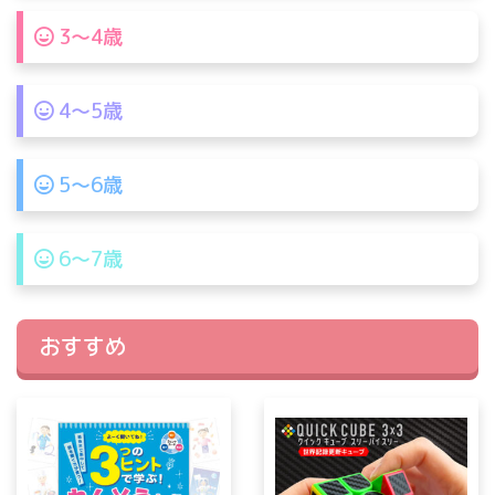
3〜4歳
4〜5歳
5〜6歳
6〜7歳
おすすめ