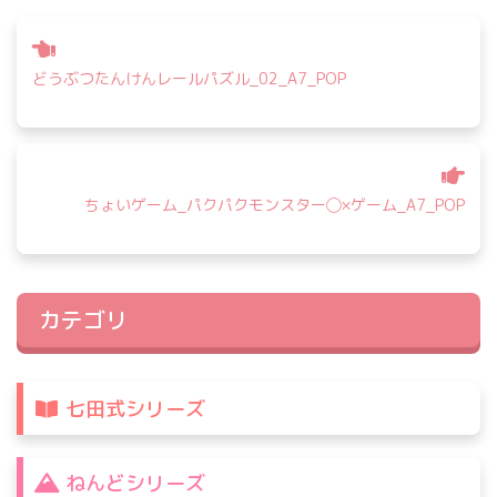
投
稿
どうぶつたんけんレールパズル_02_A7_POP
ナ
ビ
ゲ
ー
シ
ちょいゲーム_パクパクモンスター◯×ゲーム_A7_POP
ョ
ン
カテゴリ
七田式シリーズ
ねんどシリーズ