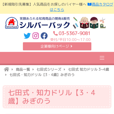
Skip
【新規取引先募集】人気商品をお探しのバイヤー様へ
商品カタログ
to
はこちら
content
03-5367-9081
受付/平日10:00〜17:00
企業様向けページ
商品一覧
七田式シリーズ
七田式 知力ドリル 3~4歳
七田式・知力ドリル【3・4歳】みぎのう
七田式・知力ドリル【3・4
歳】みぎのう