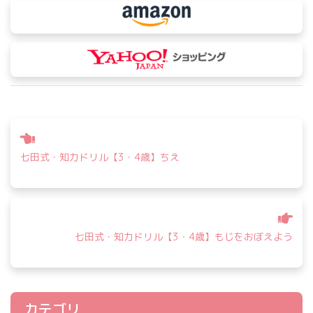
投
稿
七田式・知力ドリル【3・4歳】ちえ
ナ
ビ
ゲ
ー
シ
七田式・知力ドリル【3・4歳】もじをおぼえよう
ョ
ン
カテゴリ