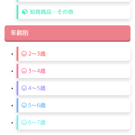
知育商品・その他
年齢別
2〜3歳
3〜4歳
4〜5歳
5〜6歳
6〜7歳