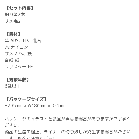
【セット内容】
釣り竿2本
サメ4匹
【素材】
竿:ABS、PP、磁石
糸:ナイロン
サメ:ABS、鉄
台紙:紙
ブリスター:PET
【対象年齢】
6歳以上
【パッケージサイズ】
H295mm × W180mm × D42mm
パッケージのイラストと製品が異なる場合がありますがご了承く
ださい。
商品の生産工程上、ライナーの切り残しが発生する場合がござい
ます。何卒ご注意ください。