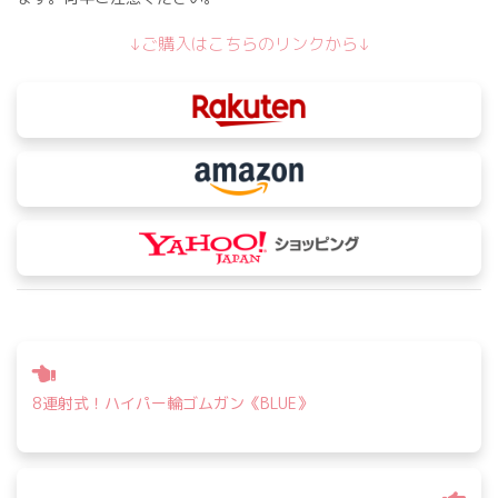
↓ご購入はこちらのリンクから↓
投
稿
8連射式！ハイパー輪ゴムガン《BLUE》
ナ
ビ
ゲ