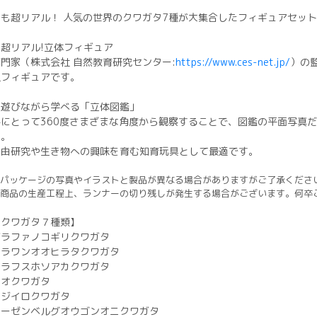
色も超リアル！ 人気の世界のクワガタ7種が大集合したフィギュアセット
■超リアル!立体フィギュア
専門家（株式会社 自然教育研究センター:
https://www.ces-net.jp/
）の
虫フィギュアです。
■遊びながら学べる「立体図鑑」
手にとって360度さまざまな角度から観察することで、図鑑の平面写真
す。
自由研究や生き物への興味を育む知育玩具として最適です。
パッケージの写真やイラストと製品が異なる場合がありますがご了承くださ
商品の生産工程上、ランナーの切り残しが発生する場合がございます。何卒
【クワガタ７種類】
ギラファノコギリクワガタ
パラワンオオヒラタクワガタ
エラフスホソアカクワガタ
オオクワガタ
ニジイロクワガタ
ローゼンベルグオウゴンオニクワガタ