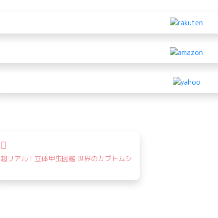
投
稿
超リアル！立体甲虫図鑑 世界のカブトムシ
ナ
ビ
ゲ
ー
シ