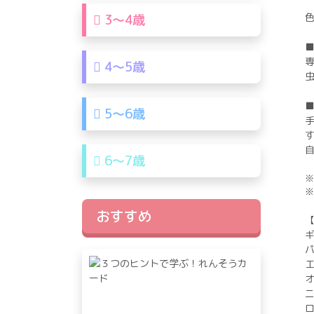
3〜4歳
4〜5歳
5〜6歳
6〜7歳
※
※
おすすめ