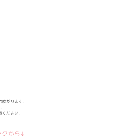
危険がります。
い。
意ください。
ンクから↓