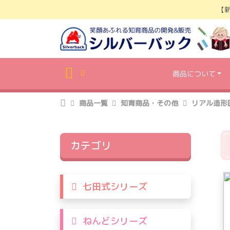
Skip
【
to
content
商品について
商品一覧
知育商品・その他
リアル造形
カテゴリ
七田式シリーズ
ねんどシリーズ