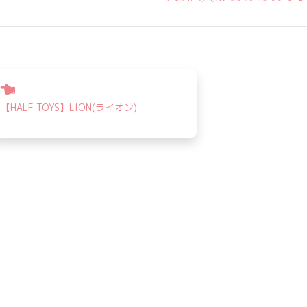
投
稿
【HALF TOYS】LION(ライオン)
ナ
ビ
ゲ
ー
シ
ョ
ン