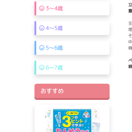
3〜4歳
全
4〜5歳
そ
5〜6歳
6〜7歳
おすすめ