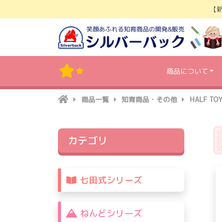
Skip
【
to
content
商品について
商品一覧
知育商品・その他
HALF TOY
カテゴリ
七田式シリーズ
ねんどシリーズ