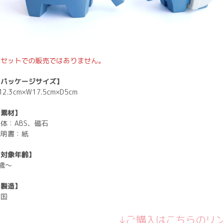
※セットでの販売ではありません。
【パッケージサイズ】
12.3cm×W17.5cm×D5cm
【素材】
体：ABS、磁石
説明書：紙
【対象年齢】
歳〜
【製造】
中国
↓ご購入はこちらのリ