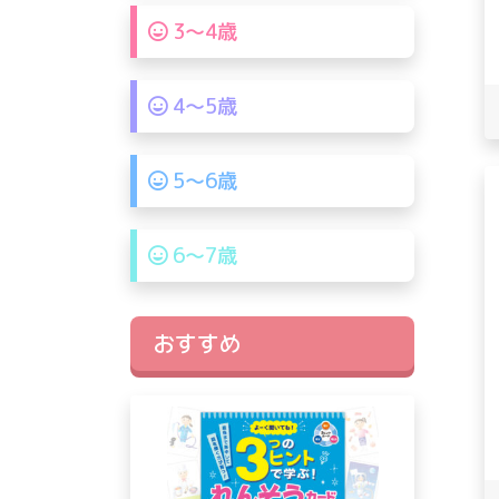
3〜4歳
4〜5歳
5〜6歳
6〜7歳
おすすめ