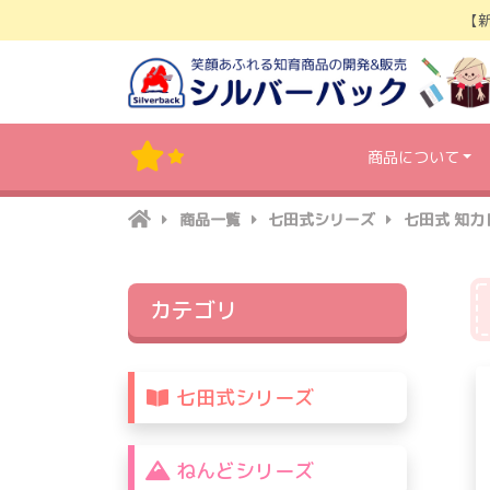
Skip
【
to
content
商品について
商品一覧
七田式シリーズ
七田式 知力
カテゴリ
七田式シリーズ
ねんどシリーズ